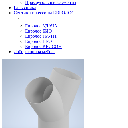
Прямоугольные элементы
Гальваника
Септики и кессоны ЕВРОЛОС
Евролос УДАЧА
Евролос БИО
Евролос ГРУНТ
Евролос ПРО
Евролос КЕССОН
Лабораторная мебель